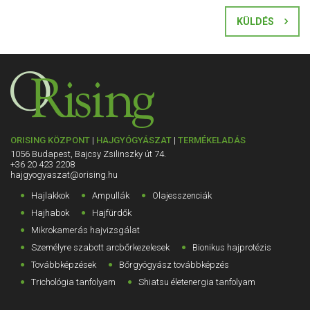
KÜLDÉS
ORISING KÖZPONT
|
HAJGYÓGYÁSZAT
|
TERMÉKELADÁS
1056 Budapest, Bajcsy Zsilinszky út 74.
+36 20 423 2208
hajgyogyaszat@orising.hu
Hajlakkok
Ampullák
Olajesszenciák
Hajhabok
Hajfürdők
Mikrokamerás hajvizsgálat
Személyre szabott arcbőrkezelesek
Bionikus hajprotézis
Továbbképzések
Bőrgyógyász továbbképzés
Trichológia tanfolyam
Shiatsu életenergia tanfolyam