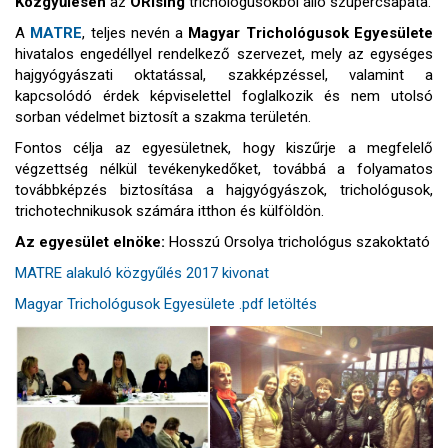
Közgyűlésén
az
ORising
trichológusokból álló szupercsapata.
A
MATRE
, teljes nevén a
Magyar Trichológusok Egyesülete
hivatalos engedéllyel rendelkező szervezet, mely az egységes
hajgyógyászati oktatással, szakképzéssel, valamint a
kapcsolódó érdek képviselettel foglalkozik és nem utolsó
sorban védelmet biztosít a szakma területén.
Fontos célja az egyesületnek, hogy kiszűrje a megfelelő
végzettség nélkül tevékenykedőket, továbbá a folyamatos
továbbképzés biztosítása a hajgyógyászok, trichológusok,
trichotechnikusok számára itthon és külföldön.
Az egyesület elnöke:
Hosszú Orsolya trichológus szakoktató
MATRE alakuló közgyűlés 2017 kivonat
Magyar Trichológusok Egyesülete .pdf letöltés