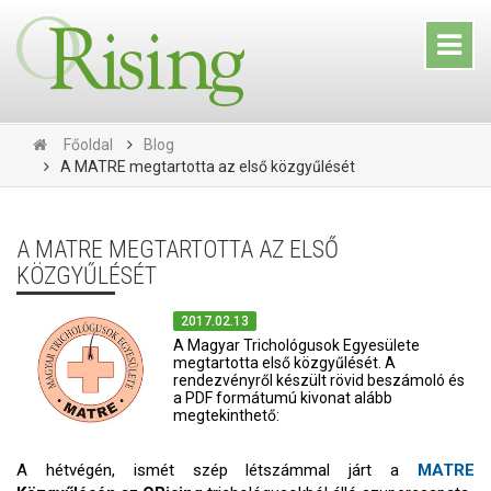
Főoldal
Blog
A MATRE megtartotta az első közgyűlését
A MATRE MEGTARTOTTA AZ ELSŐ
KÖZGYŰLÉSÉT
2017.02.13
A Magyar Trichológusok Egyesülete
megtartotta első közgyűlését. A
rendezvényről készült rövid beszámoló és
a PDF formátumú kivonat alább
megtekinthető:
A hétvégén, ismét szép létszámmal járt a
MATRE