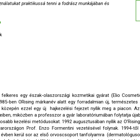
sználatukat praktikussá tenni a fodrász munkájában és
?
k
 felkeres egy észak-olaszországi kozmetikai gyárat (Elio Cosmeti
1985-ben ORising márkanév alatt egy forradalmian új, természetes
k közepén ezzel egy új hajkezelési fejezet nyílik meg a piacon. 
iben, miközben a professzor a gyár laboratóriumában folytatja újabba
ásosabb kezelési metódusokat. 1992 augusztusában nyílik az O’Risin
országon Prof. Enzo Formentini vezetésével folynak. 1994-től
z évben kerül sor az első orvoscsoport tanfolyamra (dermatológusok