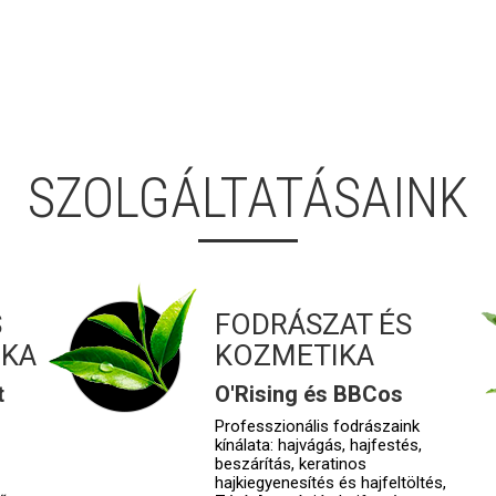
SZOLGÁLTATÁSAINK
S
FODRÁSZAT ÉS
IKA
KOZMETIKA
t
O'Rising és BBCos
Professzionális fodrászaink
kínálata: hajvágás, hajfestés,
beszárítás, keratinos
hajkiegyenesítés és hajfeltöltés,