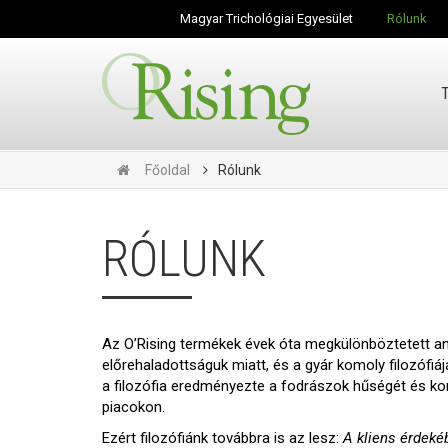
Magyar Trichológiai Egyesület
Rólunk
Főoldal
Rólunk
RÓLUNK
Az O’Rising termékek évek óta megkülönböztetett an
előrehaladottságuk miatt, és a gyár komoly filozófiá
a filozófia eredményezte a fodrászok hűségét és ko
piacokon.
Ezért filozófiánk továbbra is az lesz:
A kliens érdeké