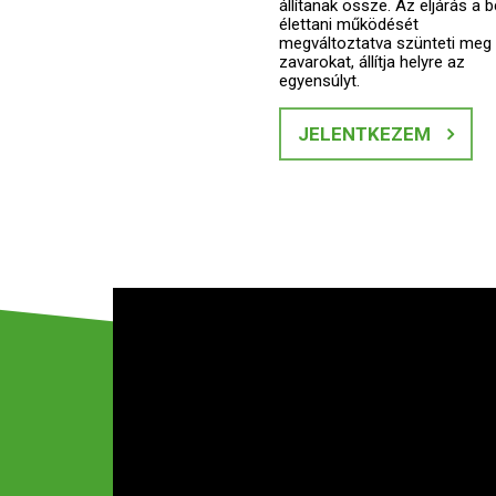
állítanak össze. Az eljárás a b
élettani működését
megváltoztatva szünteti meg
zavarokat, állítja helyre az
egyensúlyt.
JELENTKEZEM