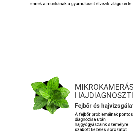
ennek a munkának a gyümölcseit élvezik világszerte.
MIKROKAMERÁ
HAJDIAGNOSZT
Fejbőr és hajvizsgála
A fejbőr problémáinak pontos
diagnózisa után
hajgyógyászaink személyre
szabott kezelés sorozatot