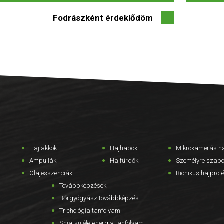
Fodrászként érdeklődöm
Hajlakkok
Hajhabok
Mikrokamerás ha
Ampullák
Hajfürdők
Személyre szabo
Olajesszenciák
Bionikus hajprot
Továbbképzések
Bőrgyógyász továbbképzés
Trichológia tanfolyam
Shiatsu életenergia tanfolyam