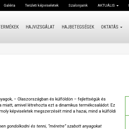
Galéria
Területi képviseletek
Szalonjaink
AKTUÁLIS
TERMÉKEK
HAJVIZSGÁLAT
HAJBETEGSÉGEK
OKTATÁS
yagok, – Olaszországban és külföldön – fejlettségük és
ja miatt, amivel létrehozta ezt a dinamikus termékcsaládot. Ez
moly képviseletek megszerzését mind a hazai, mind a külföldi
ben gondolkodni és tenni, “méretre” szabott anyagokat