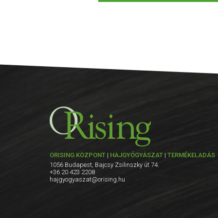
ORISING KÖZPONT
|
HAJGYÓGYÁSZAT
|
TERMÉKELADÁS
1056 Budapest, Bajcsy Zsilinszky út 74.
+36 20 423 2208
hajgyogyaszat@orising.hu