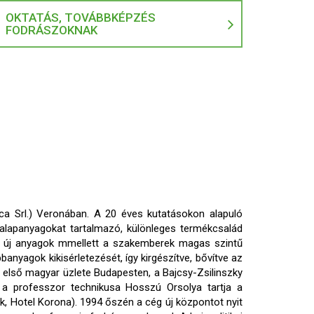
OKTATÁS, TOVÁBBKÉPZÉS
FODRÁSZOKNAK
ca Srl.) Veronában. A 20 éves kutatásokon alapuló
 alapanyagokat tartalmazó, különleges termékcsalád
Az új anyagok mmellett a szakemberek magas szintű
nyagok kikisérletezését, így kirgészítve, bővítve az
g első magyar üzlete Budapesten, a Bajcsy-Zsilinszky
 a professzor technikusa Hosszú Orsolya tartja a
, Hotel Korona). 1994 őszén a cég új központot nyit