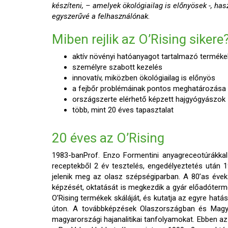
készíteni, – amelyek ökológiailag is előnyösek -, ha
egyszerűvé a felhasználónak.
Miben rejlik az O’Rising sikere
aktív növényi hatóanyagot tartalmazó terméke
személyre szabott kezelés
innovatív, miközben ökológiailag is előnyös
a fejbőr problémáinak pontos meghatározása
országszerte elérhető képzett hajgyógyászok
több, mint 20 éves tapasztalat
20 éves az O’Rising
1983-banProf. Enzo Formentini anyagreceotúrákkal
receptekből 2 év tesztelés, engedélyeztetés után 
jelenik meg az olasz szépségiparban. A 80’as éve
képzését, oktatását is megkezdik a gyár előadóterme
O’Rising termékek skáláját, és kutatja az egyre hat
úton. A továbbképzések Olaszországban és Magyar
magyarországi hajanalitikai tanfolyamokat. Ebben a