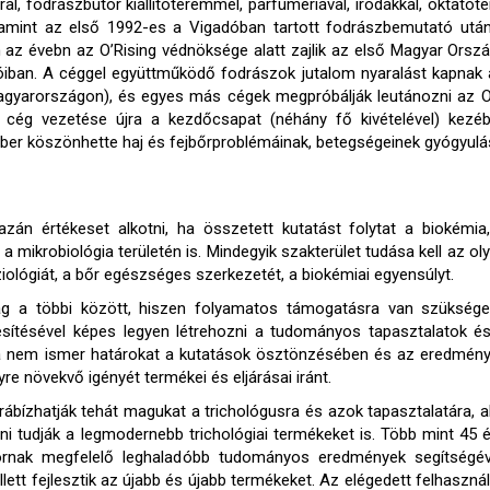
l, fodrászbútor kiállítóteremmel, parfümériával, irodákkal, oktatóte
amint az első 1992-es a Vigadóban tartott fodrászbemutató után
 az évebn az O’Rising védnöksége alatt zajlik az első Magyar Orsz
iban. A céggel együttműködő fodrászok jutalom nyaralást kapnak a G
Magyarországon), és egyes más cégek megpróbálják leutánozni az O’
 cég vezetése újra a kezdőcsapat (néhány fő kivételével) kezébe 
er köszönhette haj és fejbőrproblémáinak, betegségeinek gyógyulás
zán értékeset alkotni, ha összetett kutatást folytat a biokémia
a mikrobiológia területén is. Mindegyik szakterület tudása kell az ol
ziológiát, a bőr egészséges szerkezetét, a biokémiai egyensúlyt.
ág a többi között, hiszen folyamatos támogatásra van szükség
sítésével képes legyen létrehozni a tudományos tapasztalatok é
gia nem ismer határokat a kutatások ösztönzésében és az eredmén
re növekvő igényét termékei és eljárásai iránt.
ábízhatják tehát magukat a trichológusra és azok tapasztalatára, a
ni tudják a legmodernebb trichológiai termékeket is. Több mint 45 
kornak megfelelő leghaladóbb tudományos eredmények segítségév
ett fejlesztik az újabb és újabb termékeket. Az elégedett felhaszná