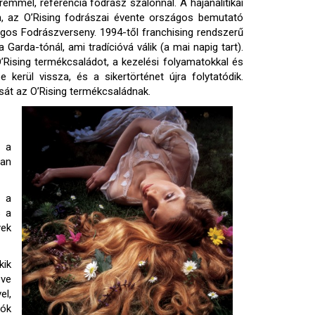
remmel, referencia fodrász szalonnal. A hajanalitikai
, az O’Rising fodrászai évente országos bemutató
ágos Fodrászverseny. 1994-től franchising rendszerű
arda-tónál, ami tradícióvá válik (a mai napig tart).
Rising termékcsaládot, a kezelési folyamatokkal és
kerül vissza, és a sikertörténet újra folytatódik.
át az O’Rising termékcsaládnak.
, a
yan
e a
s a
yek
kik
éve
el,
lók