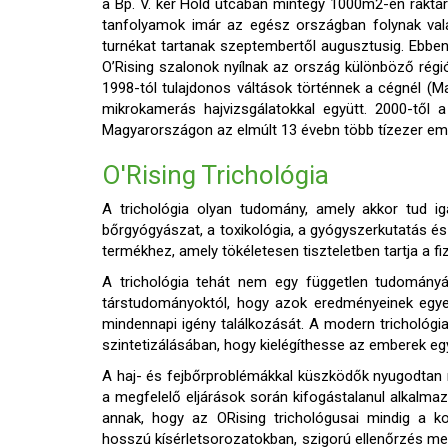
a Bp. V. ker Hold utcában mintegy 1000m2-en raktárra
tanfolyamok imár az egész országban folynak val
turnékat tartanak szeptembertől augusztusig. Ebben
O’Rising szalonok nyílnak az ország különböző régió
1998-tól tulajdonos váltások történnek a cégnél (
mikrokamerás hajvizsgálatokkal együtt. 2000-től a
Magyarországon az elmúlt 13 évebn több tízezer emb
O'Rising Trichológia
A trichológia olyan tudomány, amely akkor tud iga
bőrgyógyászat, a toxikológia, a gyógyszerkutatás és 
termékhez, amely tökéletesen tiszteletben tartja a fi
A trichológia tehát nem egy független tudomány
társtudományoktól, hogy azok eredményeinek egye
mindennapi igény találkozását. A modern tricholó
szintetizálásában, hogy kielégíthesse az emberek egy
A haj- és fejbőrproblémákkal küszködők nyugodtan r
a megfelelő eljárások során kifogástalanul alkalmaz
annak, hogy az ORising trichológusai mindig a 
hosszú kísérletsorozatokban, szigorú ellenőrzés mell