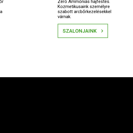
őr
Zéró Ammóniás hajfestés.
Kozmetikusaink személyre
 a
szabott arcbőrkezelésekkel
várnak.
SZALONJAINK