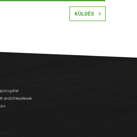
KÜLDÉS
jvizsgálat
tt arcbőrkezelesek
ézis