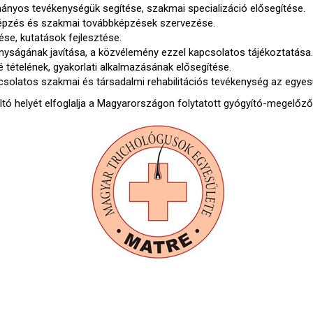
ányos tevékenységük segítése, szakmai specializáció elősegítése.
képzés és szakmai továbbképzések szervezése.
se, kutatások fejlesztése.
yságának javítása, a közvélemény ezzel kapcsolatos tájékoztatása.
té tételének, gyakorlati alkalmazásának elősegítése.
solatos szakmai és társadalmi rehabilitációs tevékenység az egyesü
ltó helyét elfoglalja a Magyarországon folytatott gyógyító-megelőz