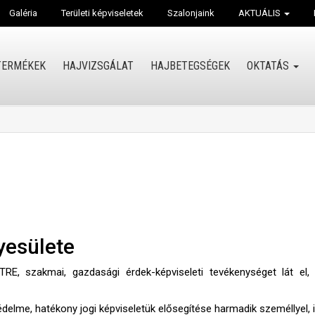
Galéria
Területi képviseletek
Szalonjaink
AKTUÁLIS
TERMÉKEK
HAJVIZSGÁLAT
HAJBETEGSÉGEK
OKTATÁS
yesülete
RE, szakmai, gazdasági érdek-képviseleti tevékenységet lát el, m
elme, hatékony jogi képviseletük elősegítése harmadik személlyel, i