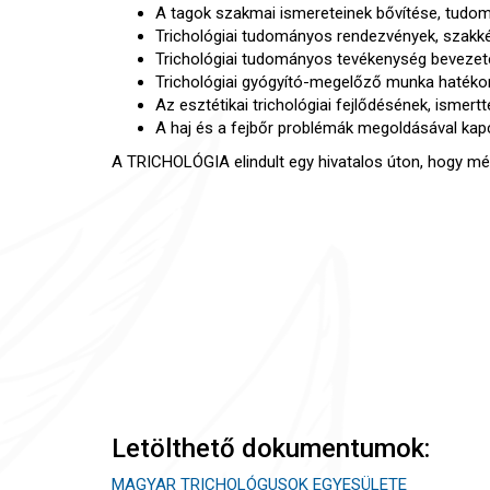
A tagok szakmai ismereteinek bővítése, tudom
Trichológiai tudományos rendezvények, szak
Trichológiai tudományos tevékenység bevezeté
Trichológiai gyógyító-megelőző munka hatékon
Az esztétikai trichológiai fejlődésének, ismert
A haj és a fejbőr problémák megoldásával kapc
A TRICHOLÓGIA elindult egy hivatalos úton, hogy mé
Letölthető dokumentumok:
MAGYAR TRICHOLÓGUSOK EGYESÜLETE