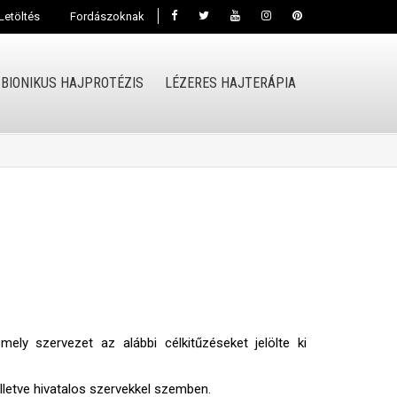
Letöltés
Fordászoknak
BIONIKUS HAJPROTÉZIS
LÉZERES HAJTERÁPIA
ely szervezet az alábbi célkitűzéseket jelölte ki
lletve hivatalos szervekkel szemben.