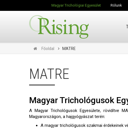
Magyar Trichológiai Egyesület
Rólunk
Főoldal
MATRE
MATRE
Magyar Trichológusok Eg
A Magyar Trichológusok Egyesülete, rövidítve MAT
Magyarországon, a hajgyógyászat terén:
A magyar trichológusok szakmai érdekeinek véd