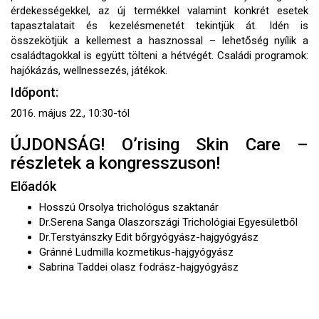
érdekességekkel, az új termékkel valamint konkrét esetek
tapasztalatait és kezelésmenetét tekintjük át. Idén is
összekötjük a kellemest a hasznossal – lehetőség nyílik a
családtagokkal is együtt tölteni a hétvégét. Családi programok:
hajókázás, wellnessezés, játékok.
Időpont:
2016. május 22., 10:30-tól
ÚJDONSÁG! O’rising Skin Care –
részletek a kongresszuson!
Előadók
Hosszú Orsolya trichológus szaktanár
Dr.Serena Sanga Olaszországi Trichológiai Egyesületből
Dr.Terstyánszky Edit bőrgyógyász-hajgyógyász
Gránné Ludmilla kozmetikus-hajgyógyász
Sabrina Taddei olasz fodrász-hajgyógyász