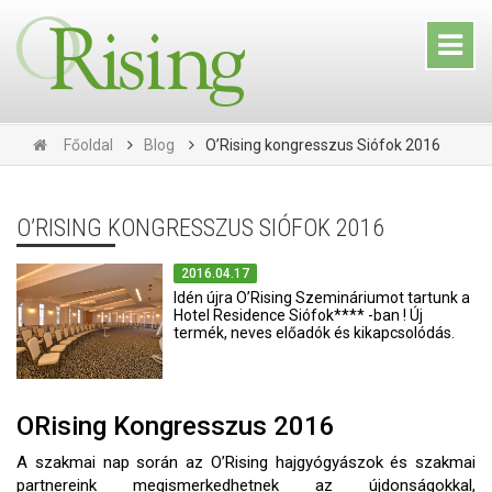
Főoldal
Blog
O’Rising kongresszus Siófok 2016
O’RISING KONGRESSZUS SIÓFOK 2016
2016.04.17
Idén újra O’Rising Szemináriumot tartunk a
Hotel Residence Siófok**** -ban ! Új
termék, neves előadók és kikapcsolódás.
ORising Kongresszus 2016
A szakmai nap során az O’Rising hajgyógyászok és szakmai
partnereink megismerkedhetnek az újdonságokkal,