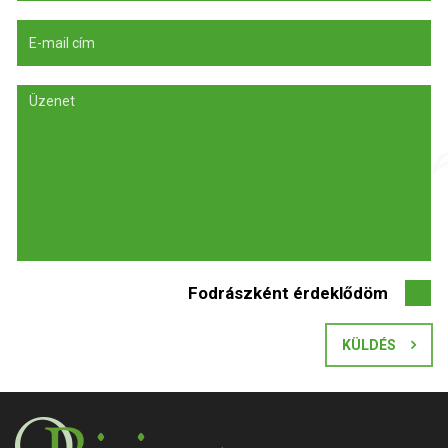
Fodrászként érdeklődöm
KÜLDÉS