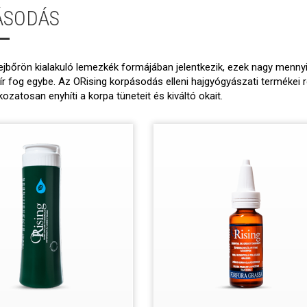
ÁSODÁS
ejbőrön kialakuló lemezkék formájában jelentkezik, ezek nagy mennyi
ír fog egybe. Az ORising korpásodás elleni hajgyógyászati termékei
ozatosan enyhíti a korpa tüneteit és kiváltó okait.