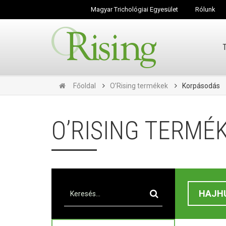
Magyar Trichológiai Egyesület
Rólunk
Főoldal
O’Rising termékek
Korpásodás
O’RISING TERMÉ
HAJH