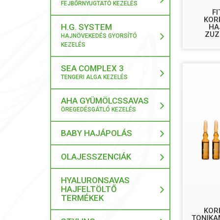
FEJBŐRNYUGTATÓ KEZELÉS
F
KOR
H.G. SYSTEM
HA
ZUZ
HAJNÖVEKEDÉS GYORSÍTÓ
KEZELÉS
SEA COMPLEX 3
TENGERI ALGA KEZELÉS
AHA GYÜMÖLCSSAVAS
ÖREGEDÉSGÁTLÓ KEZELÉS
BABY HAJÁPOLÁS
OLAJESSZENCIÁK
HYALURONSAVAS
HAJFELTÖLTŐ
TERMÉKEK
KOR
TONIKA