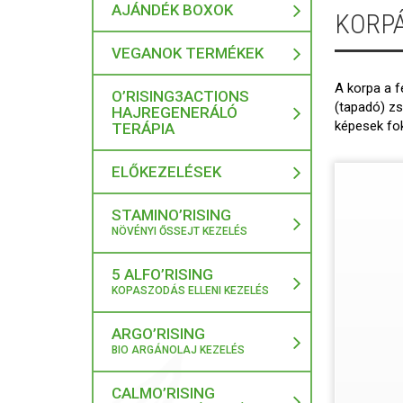
AJÁNDÉK BOXOK
KORP
VEGANOK TERMÉKEK
A korpa a f
O’RISING3ACTIONS
(tapadó) zs
HAJREGENERÁLÓ
képesek fok
TERÁPIA
ELŐKEZELÉSEK
STAMINO’RISING
NÖVÉNYI ŐSSEJT KEZELÉS
5 ALFO’RISING
KOPASZODÁS ELLENI KEZELÉS
ARGO’RISING
BIO ARGÁNOLAJ KEZELÉS
CALMO’RISING