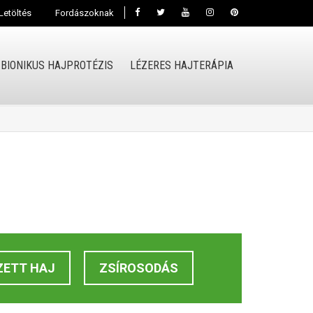
Letöltés
Fordászoknak
BIONIKUS HAJPROTÉZIS
LÉZERES HAJTERÁPIA
ZETT HAJ
ZSÍROSODÁS