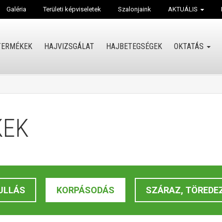
Galéria
Területi képviseletek
Szalonjaink
AKTUÁLIS
TERMÉKEK
HAJVIZSGÁLAT
HAJBETEGSÉGEK
OKTATÁS
KEK
ULLÁS
KORPÁSODÁS
SZÁRAZ, TÖREDE