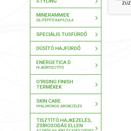
STYLING
ZUZ
MINERAMMIDE
SEJTÉPÍTŐ KAPSZULA
SPECIÁLIS TUSFÜRDŐ
DÚSÍTÓ HAJFÜRDŐ
ENERGETICA D
FEJBŐRTISZTÍTÓ
O'RISING FINISH
TERMÉKEK
SKIN CARE
HYALURONOS ARCKEZELÉS
TISZTÍTÓ HAJKEZELÉS,
ZSÍROSODÁS ELLEN
AZ ERŐS HAJÉRT ÉS EGÉSZSÉGES