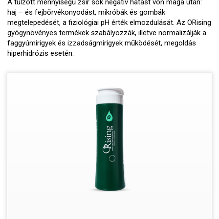
A túlzott mennyiségű zsír sok negatív hatást von maga után:
haj – és fejbőrvékonyodást, mikróbák és gombák
megtelepedését, a fiziológiai pH érték elmozdulását. Az ORising
gyógynövényes termékek szabályozzák, illetve normalizálják a
faggyúmirigyek és izzadságmirigyek működését, megoldás
hiperhidrózis esetén.