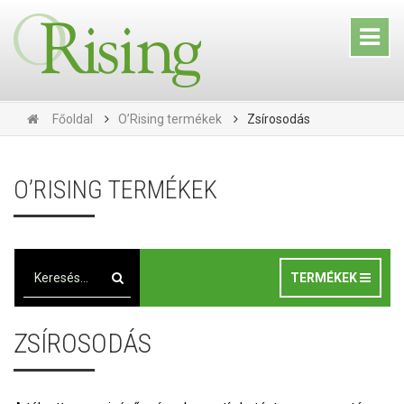
Főoldal
O’Rising termékek
Zsírosodás
O’RISING TERMÉKEK
TERMÉKEK
ZSÍROSODÁS