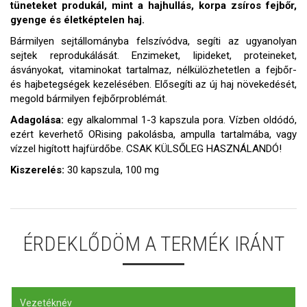
tüneteket produkál, mint a hajhullás, korpa zsíros fejbőr,
gyenge és életképtelen haj.
Bármilyen sejtállományba felszívódva, segíti az ugyanolyan
sejtek reprodukálását. Enzimeket, lipideket, proteineket,
ásványokat, vitaminokat tartalmaz, nélkülözhetetlen a fejbőr-
és hajbetegségek kezelésében. Elősegíti az új haj növekedését,
megold bármilyen fejbőrproblémát.
Adagolása:
egy alkalommal 1-3 kapszula pora. Vízben oldódó,
ezért keverhető ORising pakolásba, ampulla tartalmába, vagy
vízzel higított hajfürdőbe. CSAK KÜLSŐLEG HASZNÁLANDÓ!
Kiszerelés:
30 kapszula, 100 mg
ÉRDEKLŐDÖM A TERMÉK IRÁNT