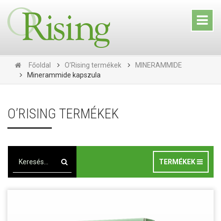
Főoldal
O’Rising termékek
MINERAMMIDE
Minerammide kapszula
O’RISING TERMÉKEK
TERMÉKEK