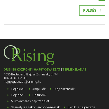
KÜLDÉS
ORISING KÖZPONT
|
HAJGYÓGYÁSZAT
|
TERMÉKELADÁS
1056 Budapest, Bajcsy Zsilinszky út 74.
+36 20 423 2208
hajgyogyaszat@orising.hu
Hajlakkok
Ampullák
Olajesszenciák
Hajhabok
Hajfürdők
Mikrokamerás hajvizsgálat
Személyre szabott arcbőrkezelesek
Bionikus hajprotézis