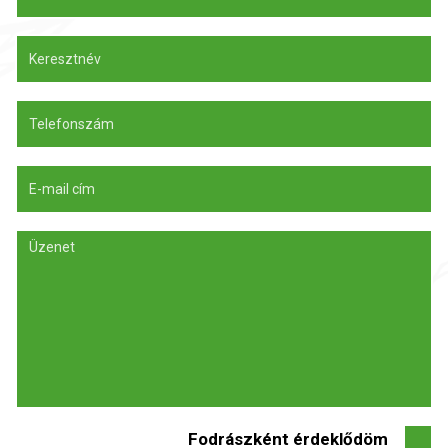
Fodrászként érdeklődöm